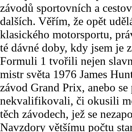
závodů sportovních a cesto
dalších. Věřím, že opět udě
klasického motorsportu, prá
té dávné doby, kdy jsem je z
Formuli 1 tvořili nejen slav
mistr světa 1976 James Hunt, a
závod Grand Prix, anebo se
nekvalifikovali, či okusili 
těch závodech, jež se nezapo
Navzdory většímu počtu star