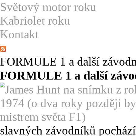
S
větový motor roku
K
abriolet roku
K
ontakt
FORMULE 1 a další závodní
FORMULE 1 a další závod
slavných závodníků pochází 