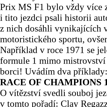
Prix MS F1 bylo vždy více z
i tito jezdci psali historii 
z nich dosáhli vynikajících 
motoristického sportu, ovš
Například v roce 1971 se je
formule 1 mimo mistrovství s
borci! Uvádím dva příklady
RACE OF CHAMPIONS 1
O vítězství svedli souboj j
v tomto pořadí: Clay Regaz