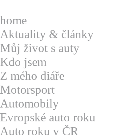
home
A
ktuality & články
M
ůj život s auty
K
do jsem
Z
mého diáře
M
otorsport
A
utomobily
E
vropské auto roku
A
uto roku v ČR