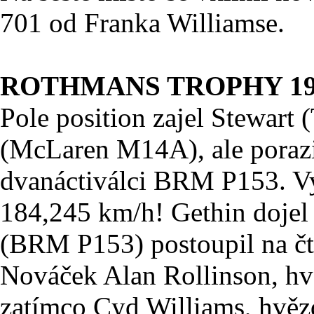
701 od Franka Williamse.
ROTHMANS TROPHY 19
Pole position zajel Stewart 
(McLaren M14A), ale porazi
dvanáctiválci BRM P153. Vy
184,245 km/h! Gethin dojel 
(BRM P153) postoupil na čt
Nováček Alan Rollinson, hv
zatímco Cyd Williams, hvězd