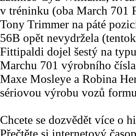
v tréninku (oba March 701 Fo
Tony Trimmer na páté pozici
56B opět nevydržela (tentok
Fittipaldi dojel šestý na typ
Marchu 701 výrobního čísla 
Maxe Mosleye a Robina Herd
sériovou výrobu vozů formu
Chcete se dozvědět více o h
Přečtěte si internetový časo