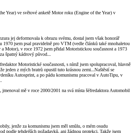
Year) ve světové anketě Motor roku (Engine of the Year) v
nzura jej deformovala k obrazu svému, dostal jsem však honorář
roku 1970 jsem psal pravidelně pro VTM (vedle článků také mnohaletou
r a Motor), v roce 1972 jsem přidal Motoristickou současnost a 1973
 za špatný kádrový původ...
edaktor Motoristické současnosti, s nímž jsem spolupracoval, hlavně
e jeden z mých bratrů opustil tuto krásnou zemi...Naštěstí se
týdeníku Autosprint, a po pádu komunismu pracoval v AutoTipu, v
.
k, jmenoval mě v roce 2000/2001 na svá místa šéfredaktora Automobil
omobily, jenže za komunismu jsem měl smůlu, o mém osudu
od podle tehdejších požadavků, ani žádnou protekci. Takže jsem