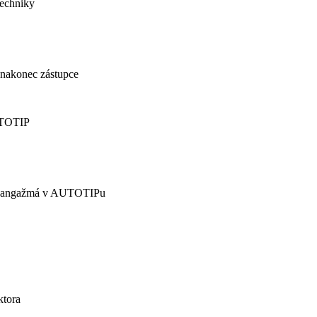
techniky
 nakonec zástupce
AUTOTIP
m angažmá v AUTOTIPu
ktora