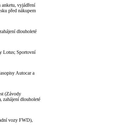
a anketu, vyjádření
ensku před nákupem
zahájení dlouholeté
y Lotus; Sportovní
 časopisy Autocar a
ost (Závody
, zahájení dlouholeté
adní vozy FWD),