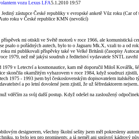
5.1.2010 19:57
 zástupce České republiky v evropské anketě Vůz roku (Car of the 
y Auto roku v České republice KMN (nevolící)
příspěvek mi otiskli ve Světě motorů v roce 1966, ale komunistická ce
y se psalo o pořádných autech, bylo to o Jaguaru Mk.X, vzali to a od 
ž roku mi publikovali příspěvky také ve Velké Británii (časopisy Autoca
roce 1979, než mě jakýsi soudruh z ředitelství vydavatele SNTL zavrhl
979 v Letectví a kosmonautice, kam mě doporučil Miloš Kovářík, šéfr
ce skončila okamžitým vyhazovem v roce 1984, když soudruzi zjistili, ž
 letech 1975 - 1993 jsem byl československým dopisovatelem italského 
avatelství a po letní dovolené jsem zjistil, že už šéfredaktorem nejsem..
emuž vděčím za svůj další postup. Když odešel na zasloužený odpočine
mobilovým designerem, všechny školní sešity jsem měl pokresleny aut
hniku, to bylo jen pro prominenty, a já neměl ani správný kádrový pův