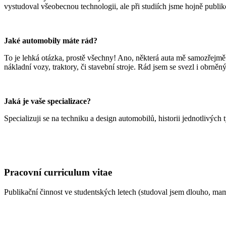
vystudoval všeobecnou technologii, ale při studiích jsme hojně publ
Jaké automobily máte rád?
To je lehká otázka, prostě všechny! Ano, některá auta mě samozřejmě b
nákladní vozy, traktory, či stavební stroje. Rád jsem se svezl i obrně
Jaká je vaše specializace?
Specializuji se na techniku a design automobilů, historii jednotlivýc
Pracovní curriculum vitae
Publikační činnost ve studentských letech (studoval jsem dlouho, mami