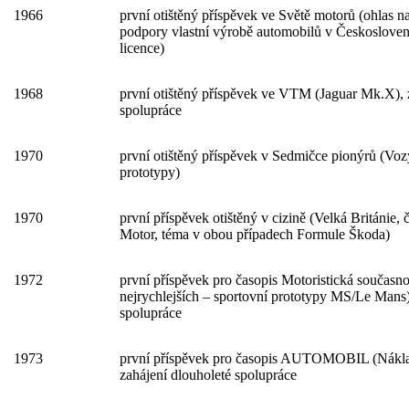
1966
první otištěný příspěvek ve Světě motorů (ohlas n
podpory vlastní výrobě automobilů v Českoslov
licence)
1968
první otištěný příspěvek ve VTM (Jaguar Mk.X), 
spolupráce
1970
první otištěný příspěvek v Sedmičce pionýrů (Voz
prototypy)
1970
první příspěvek otištěný v cizině (Velká Británie,
Motor, téma v obou případech Formule Škoda)
1972
první příspěvek pro časopis Motoristická současn
nejrychlejších – sportovní prototypy MS/Le Mans)
spolupráce
1973
první příspěvek pro časopis AUTOMOBIL (Nákl
zahájení dlouholeté spolupráce