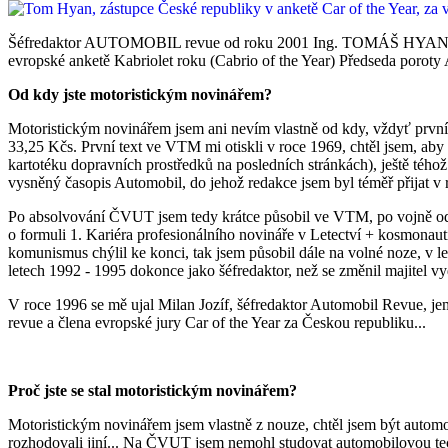
Šéfredaktor AUTOMOBIL revue od roku 2001 Ing. TOMÁŠ HYAN Jediný
evropské anketě Kabriolet roku (Cabrio of the Year) Předseda porot
Od kdy jste motoristickým novinářem?
Motoristickým novinářem jsem ani nevím vlastně od kdy, vždyť první 
33,25 Kčs. První text ve VTM mi otiskli v roce 1969, chtěl jsem, ab
kartotéku dopravních prostředků na posledních stránkách), ještě tého
vysněný časopis Automobil, do jehož redakce jsem byl téměř přijat v 
Po absolvování ČVUT jsem tedy krátce působil ve VTM, po vojně od 1
o formuli 1. Kariéra profesionálního novináře v Letectví + kosmonauti
komunismus chýlil ke konci, tak jsem působil dále na volné noze, v
letech 1992 - 1995 dokonce jako šéfredaktor, než se změnil majitel vyd
V roce 1996 se mě ujal Milan Jozíf, šéfredaktor Automobil Revue, j
revue a člena evropské jury Car of the Year za Českou republiku...
Proč jste se stal motoristickým novinářem?
Motoristickým novinářem jsem vlastně z nouze, chtěl jsem být auto
rozhodovali jiní... Na ČVUT jsem nemohl studovat automobilovou tec