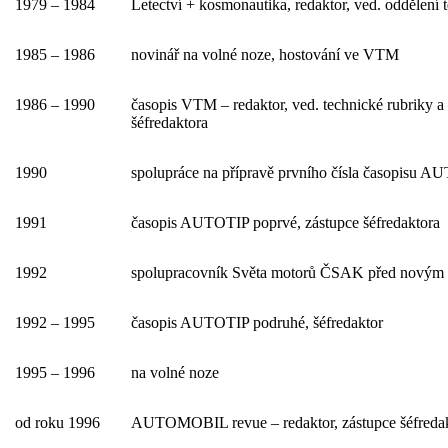
1979 – 1984
Letectví + kosmonautika, redaktor, ved. oddělení 
1985 – 1986
novinář na volné noze, hostování ve VTM
1986 – 1990
časopis VTM – redaktor, ved. technické rubriky a
šéfredaktora
1990
spolupráce na přípravě prvního čísla časopisu 
1991
časopis AUTOTIP poprvé, zástupce šéfredaktora
1992
spolupracovník Světa motorů ČSAK před nový
1992 – 1995
časopis AUTOTIP podruhé, šéfredaktor
1995 – 1996
na volné noze
od roku 1996
AUTOMOBIL revue – redaktor, zástupce šéfreda