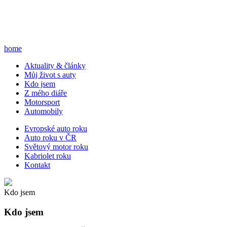
home
A
ktuality & články
M
ůj život s auty
K
do jsem
Z
mého diáře
M
otorsport
A
utomobily
E
vropské auto roku
A
uto roku v ČR
S
větový motor roku
K
abriolet roku
K
ontakt
Kdo jsem
Kdo jsem