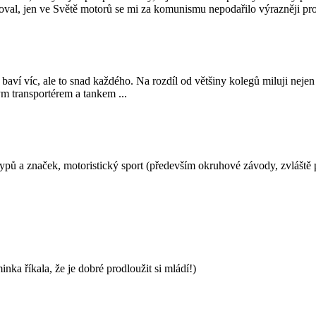
ikoval, jen ve Světě motorů se mi za komunismu nepodařilo výrazněji p
aví víc, ale to snad každého. Na rozdíl od většiny kolegů miluji nejen 
ným transportérem a tankem ...
h typů a značek, motoristický sport (především okruhové závody, zvláště
nka říkala, že je dobré prodloužit si mládí!)