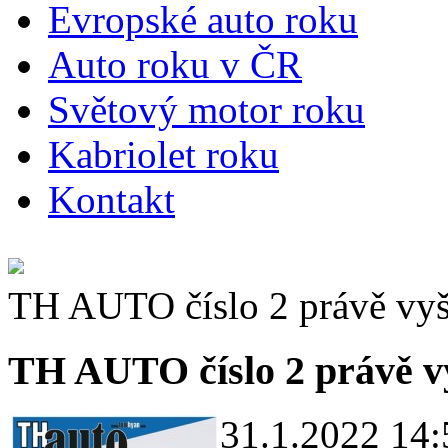
E
vropské auto roku
A
uto roku v ČR
S
větový motor roku
K
abriolet roku
K
ontakt
TH AUTO číslo 2 právě vyš
TH AUTO číslo 2 právě v
31.1.2022 14: