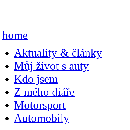
home
A
ktuality & články
M
ůj život s auty
K
do jsem
Z
mého diáře
M
otorsport
A
utomobily