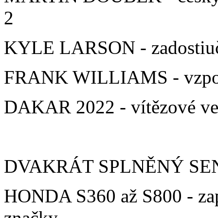
2
KYLE LARSON - zadostiuč
FRANK WILLIAMS - vzpomí
DAKAR 2022 - vítězové ve 
DVAKRÁT SPLNĚNÝ SEN - 
HONDA S360 až S800 - zap
značky