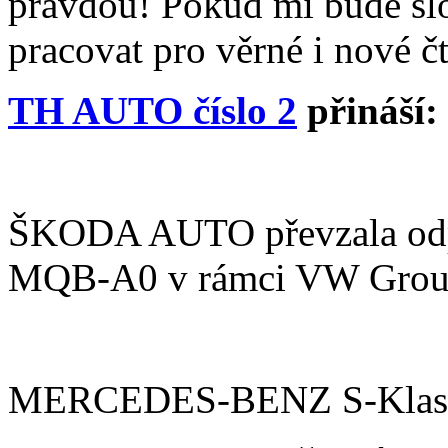
pravdou! Pokud mi bude slo
pracovat pro věrné i nové č
TH AUTO číslo 2
přináší:
ŠKODA AUTO převzala odpo
MQB-A0 v rámci VW Gro
MERCEDES-BENZ S-Klasse -