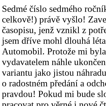
Sedmé číslo sedmého ročník
celkově!) právě vyšlo! Zav
časopisu, jenž vznikl z potř
jsem dříve mohl dlouhá léta
Automobil. Protože mi byla 
vydavatelem náhle ukončena
variantu jako jistou náhrad
o radostném předání a odch
pravdou! Pokud mi bude slo
pracovat pro věrné i nové č