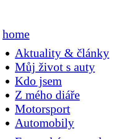
home
A
ktuality & články
M
ůj život s auty
K
do jsem
Z
mého diáře
M
otorsport
A
utomobily