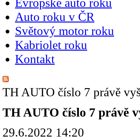
E
vropské auto roku
A
uto roku v ČR
S
větový motor roku
K
abriolet roku
K
ontakt
TH AUTO číslo 7 právě vyš
TH AUTO číslo 7 právě v
29.6.2022 14:20