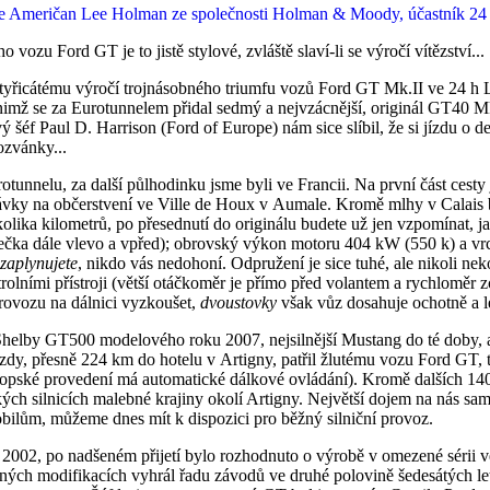
zu Ford GT je to jistě stylové, zvláště slaví-li se výročí vítězství...
tyřicátému výročí trojnásobného triumfu vozů Ford GT Mk.II ve 24 h L
ž se za Eurotunnelem přidal sedmý a nejvzácnější, originál GT40 Mk.I
 šéf Paul D. Harrison (Ford of Europe) nám sice slíbil, že si jízdu o de
ozvánky...
rotunnelu, za další půlhodinku jsme byli ve Francii. Na první část ce
astávky na občerstvení ve Ville de Houx v Aumale. Kromě mlhy v Calai
ika kilometrů, po přesednutí do originálu budete už jen vzpomínat, jak
átečka dále vlevo a vpřed); obrovský výkon motoru 404 kW (550 k) a 
zaplynujete
, nikdo vás nedohoní. Odpružení je sice tuhé, ale nikoli nek
trolními přístroji (větší otáčkoměr je přímo před volantem a rychloměr 
rovozu na dálnici vyzkoušet,
dvoustovky
však vůz dosahuje ochotně a l
Shelby GT500 modelového roku 2007, nejsilnější Mustang do té doby,
dy, přesně 224 km do hotelu v Artigny, patřil žlutému vozu Ford GT, t
evropské provedení má automatické dálkové ovládání). Kromě dalších 1
zkých silnicích malebné krajiny okolí Artigny. Největší dojem na nás 
ilům, můžeme dnes mít k dispozici pro běžný silniční provoz.
 2002, po nadšeném přijetí bylo rozhodnuto o výrobě v omezené sérii ve
ch modifikacích vyhrál řadu závodů ve druhé polovině šedesátých let