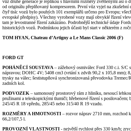
vůz druhé generace je replikou s hlavními rozměry zvětšenými asi o
od originálu přeplňovaný kompresorem. První vůz vyjel na zkušební d
čtyř tisíc vozů bylo pouhých 101 exemplářů určeno pro Evropu; vše
evropské předpisy). Všechny vyrobené vozy mají obvyklé řízení vlevo 
tam je levostranné řízení zakázáno. Podrobnější technické údaje Fordu
historických vozů. Podmínkou jejich účasti byl start v některém z r
TOM HYAN, Chateau d’Artigny a Le Mans Classic 2006 (F)
FORD GT
POHÁNĚCÍ SOUSTAVA
– zážehový osmiválec Ford 330 c.i. S/C
nápravou; DOHC 4V; 5408 cm3 (vrtání x zdvih 90,2 x 105,8 mm); 8,4:
trysky na válec; šestistupňová synchronizovaná převodovka Tremec/Ri
zadních kol.
PODVOZEK
– samonosný prostorový rám z hliníku, nesoucí lehkou
pružinami a teleskopickými tlumiči; hřebenové řízení s posilovačem
245/45 R 18 vpředu, 285/45 nebo 315/40 R 19 vzadu.
ROZMĚRY A HMOTNOSTI
– rozvor náprav 2710 mm, rozchod k
66,2/107,5 l.
PROVOZNÍ VLASTNOSTI
- největší rychlost přes 330 km/h; zry