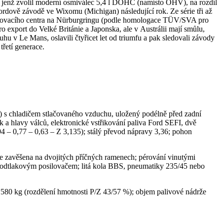
, jenž zvolil moderní osmiválec 5,4 l DOHC (namísto OHV), na rozdíl
rdově závodě ve Wixomu (Michigan) následující rok. Ze série tři až
estovacího centra na Nürburgringu (podle homologace TÜV/SVA pro
 export do Velké Británie a Japonska, ale v Austrálii mají smůlu,
hu v Le Mans, oslavili čtyřicet let od triumfu a pak sledovali závody
řetí generace.
 s chladičem stlačovaného vzduchu, uložený podélně před zadní
 hlavy válců, elektronické vstřikování paliva Ford SEFI, dvě
4 – 0,77 – 0,63 – Z 3,135); stálý převod nápravy 3,36; pohon
e zavěšena na dvojitých příčných ramenech; pérování vinutými
 podtlakovým posilovačem; litá kola BBS, pneumatiky 235/45 nebo
80 kg (rozdělení hmotnosti P/Z 43/57 %); objem palivové nádrže