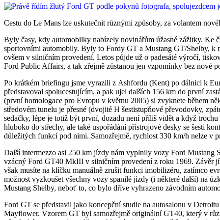
Cestu do Le Mans lze uskutečnit různými způsoby, za volantem nového vo
Byly časy, kdy automobilky nabízely novinářům úžasné zážitky. Ke č
sportovními automobily. Byly to Fordy GT a Mustang GT/Shelby, k nim
ovšem v silničním provedení. Letos půjde už o padesáté výročí, tiskový
Ford Public Affairs, a tak zřejmě zůstanou jen vzpomínky bez nové p
Po krátkém briefingu jsme vyrazili z Ashfordu (Kent) po dálnici k Eu
představoval spolucestujícím, a pak ujel dalších 156 km do první z
(první homologace pro Evropu v květnu 2005) si zvyknete během někol
středovém tunelu je přesné (dvojité H šestistupňové převodovky, zp
sedačky, lépe je totiž být první, dozadu není příliš vidět a když trochu
hluboko do střechy, ale také uspořádání přístrojové desky se šesti kon
důležitých funkcí pod nimi. Samozřejmě, rychlost 330 km/h nelze v p
Další intermezzo asi 250 km jízdy nám vyplnily vozy Ford Mustang 
vzácný Ford GT40 MkIII v silničním provedení z roku 1969. Závěr jíz
však musíte na klíčku manuálně zrušit funkci imobilizéru, zatímco 
možnost vyzkoušet všechny vozy spanilé jízdy (i některé další) na ú
Mustang Shelby, neboť to, co bylo dříve vyhrazeno závodním automob
Ford GT se představil jako koncepční studie na autosalonu v Detroitu
Mayflower. Vzorem GT byl samozřejmě originální GT40, který v různý