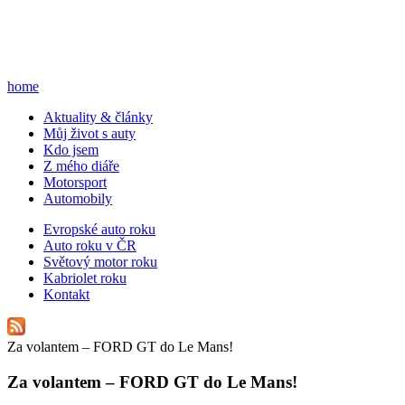
home
A
ktuality & články
M
ůj život s auty
K
do jsem
Z
mého diáře
M
otorsport
A
utomobily
E
vropské auto roku
A
uto roku v ČR
S
větový motor roku
K
abriolet roku
K
ontakt
Za volantem – FORD GT do Le Mans!
Za volantem – FORD GT do Le Mans!