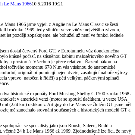
10.5.2016 19:21
e Mans 1966 jsme vyjeli z Anglie na Le Mans Classic se šesti
II ročníku 1969, tedy silniční verze vítěze největšího závodu,
set let později zopakujeme, ale bohužel už není ve funkci ředitele
sty jsem dostal červený Ford GT, v Eurotunnelu vůz donekonečna
s bylo krásné počasí, na stísněnou kabinu malosériového nového GT
 byla prostorná. Všechno je přece relativní. Řazení pákou na
vrchol točivého momentu 678 N.m vás vtisknou do anatomické
omfortní, originál připomínají nejen dveře, zasahující nahoře výřezy
zcela vpravo, natočen k řidiči) a pěti velkými páčkovými spínači
ehce.
 a dva historické exponáty Ford Mustang Shelby GT500 z roku 1968 a
entokrát v americké verzi (motor se spouští tlačítkem, u verze USA
40 mil (224 km) oklikou z Artigny do Le Mans ve žlutém GT jsme měli
samozřejmě zanechalo srovnání současných a historických modelů GT a
 spolupráci se specialisty jako jsou Roush, Saleen, Budd a
, včetně 24 h Le Mans 1966 až 1969. Zjednodušeně lze říci, že nový