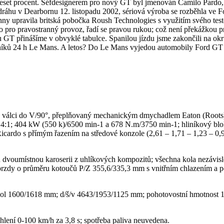
 deset procent. Šéfdesignerem pro nový GT byl jmenován Camilo Pardo
ráhu v Dearbornu 12. listopadu 2002, sériová výroba se rozběhla ve Fo
chny upravila britská pobočka Roush Technologies s využitím svého t
pro pravostranný provoz, řadí se pravou rukou; což není překážkou pro
 GT přinášíme v obvyklé tabulce. Spanilou jízdu jsme zakončili na okru
očníků 24 h Le Mans. A letos? Do Le Mans vyjedou automobily Ford GT t
 s válci do V/90°, přeplňovaný mechanickým dmychadlem Eaton (Roots)
1; 404 kW (550 k)/6500 min-1 a 678 N.m/3750 min-1; hliníkový blok a
cardo s přímým řazením na středové konzole (2,61 – 1,71 – 1,23 – 0,9
 dvoumístnou karoserii z uhlíkových kompozitů; všechna kola nezávisl
; brzdy o průměru kotoučů P/Z 355,6/335,3 mm s vnitřním chlazením a
ol 1600/1618 mm; d/š/v 4643/1953/1125 mm; pohotovostní hmotnost 15
chlení 0-100 km/h za 3,8 s; spotřeba paliva neuvedena.