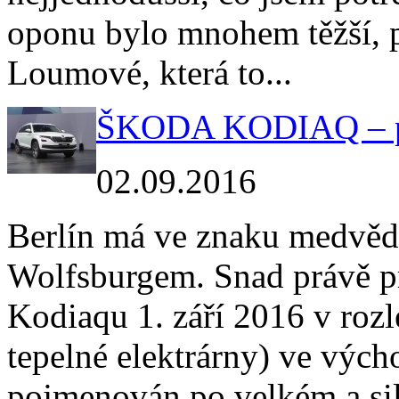
oponu bylo mnohem těžší, p
Loumové, která to...
ŠKODA KODIAQ – pr
02.09.2016
Berlín má ve znaku medvěda
Wolfsburgem. Snad právě pr
Kodiaqu 1. září 2016 v rozl
tepelné elektrárny) ve vých
pojmenován po velkém a si