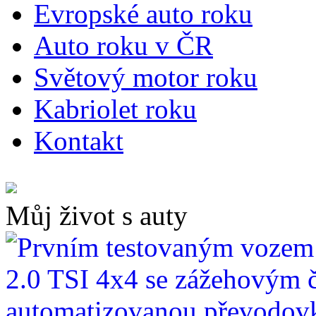
E
vropské auto roku
A
uto roku v ČR
S
větový motor roku
K
abriolet roku
K
ontakt
Můj život s auty