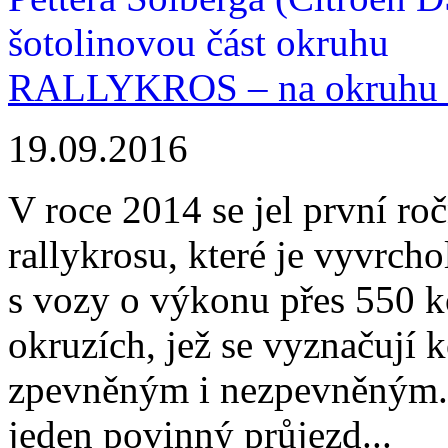
RALLYKROS – na okruhu v
19.09.2016
V roce 2014 se jel první roč
rallykrosu, které je vyvrc
s vozy o výkonu přes 550 k
okruzích, jež se vyznačuj
zpevněným i nezpevněným. J
jeden povinný průjezd...