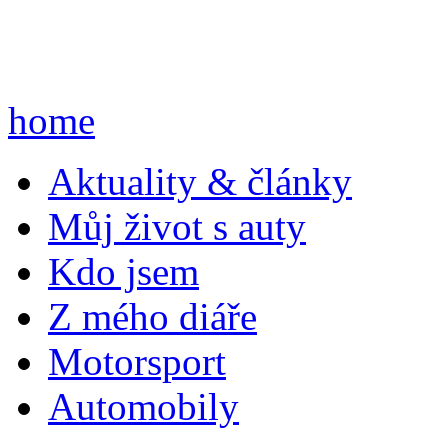
home
A
ktuality & články
M
ůj život s auty
K
do jsem
Z
mého diáře
M
otorsport
A
utomobily