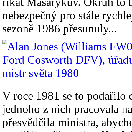
říkat Masarykův. Okruh to b
nebezpečný pro stále rychle
sezoně 1986 přesunuly...
V roce 1981 se to podařilo
jednoho z nich pracovala na 
přesvědčila ministra, abycho